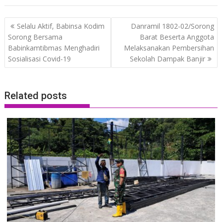
Post
Selalu Aktif, Babinsa Kodim
Danramil 1802-02/Sorong
navigation
Sorong Bersama
Barat Beserta Anggota
Babinkamtibmas Menghadiri
Melaksanakan Pembersihan
Sosialisasi Covid-19
Sekolah Dampak Banjir
Related posts