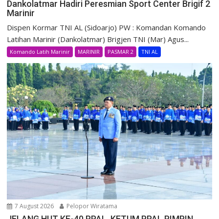
Dankolatmar Hadiri Peresmian Sport Center Brigif 2
Marinir
Dispen Kormar TNI AL (Sidoarjo) PW : Komandan Komando
Latihan Marinir (Dankolatmar) Brigjen TNI (Mar) Agus...
Komando Latih Marinir
MARINIR
PASMAR 2
TNI AL
7 August 2026
Pelopor Wiratama
JELANG HUT KE-40 PPAL, KETUM PPAL PIMPIN