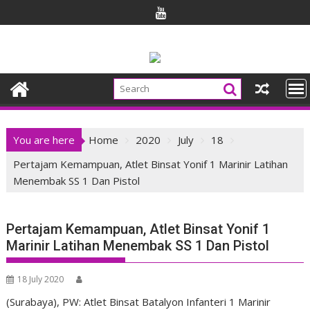
Skip
to
content
You are here
Home
2020
July
18
Pertajam Kemampuan, Atlet Binsat Yonif 1 Marinir Latihan
Menembak SS 1 Dan Pistol
Pertajam Kemampuan, Atlet Binsat Yonif 1
Marinir Latihan Menembak SS 1 Dan Pistol
18 July 2020
(Surabaya), PW: Atlet Binsat Batalyon Infanteri 1 Marinir