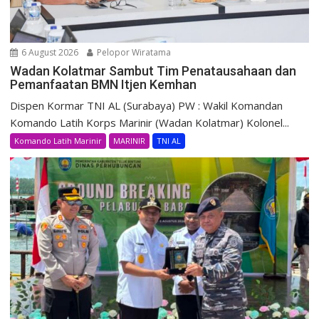
6 August 2026
Pelopor Wiratama
Wadan Kolatmar Sambut Tim Penatausahaan dan
Pemanfaatan BMN Itjen Kemhan
Dispen Kormar TNI AL (Surabaya) PW : Wakil Komandan
Komando Latih Korps Marinir (Wadan Kolatmar) Kolonel...
Komando Latih Marinir
MARINIR
TNI AL