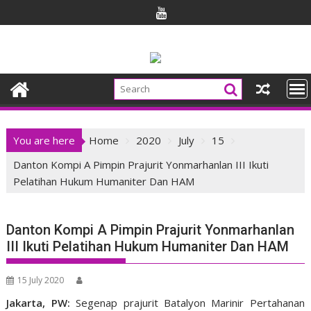
Skip
to
content
You are here
Home
2020
July
15
Danton Kompi A Pimpin Prajurit Yonmarhanlan III Ikuti
Pelatihan Hukum Humaniter Dan HAM
Danton Kompi A Pimpin Prajurit Yonmarhanlan
III Ikuti Pelatihan Hukum Humaniter Dan HAM
15 July 2020
Jakarta, PW:
Segenap prajurit Batalyon Marinir Pertahanan