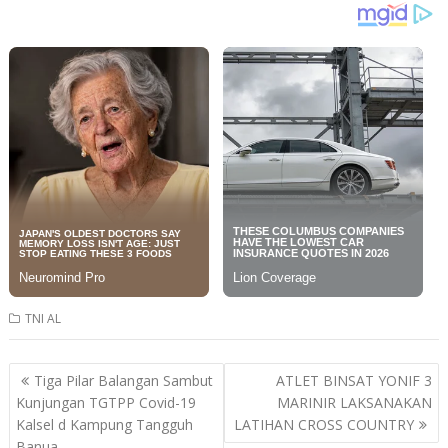
TNI AL
Post
Tiga Pilar Balangan Sambut
ATLET BINSAT YONIF 3
navigation
Kunjungan TGTPP Covid-19
MARINIR LAKSANAKAN
Kalsel d Kampung Tangguh
LATIHAN CROSS COUNTRY
Banua