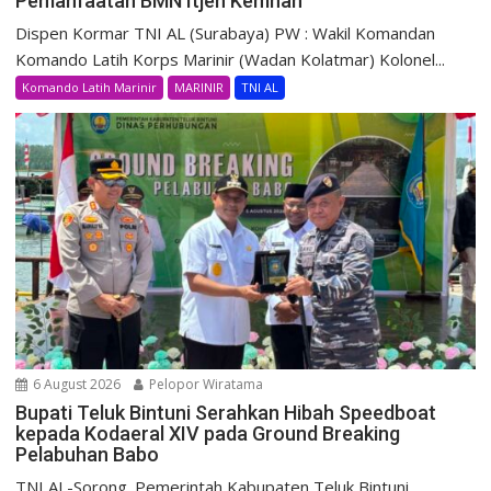
Pemanfaatan BMN Itjen Kemhan
Dispen Kormar TNI AL (Surabaya) PW : Wakil Komandan
Komando Latih Korps Marinir (Wadan Kolatmar) Kolonel...
Komando Latih Marinir
MARINIR
TNI AL
6 August 2026
Pelopor Wiratama
Bupati Teluk Bintuni Serahkan Hibah Speedboat
kepada Kodaeral XIV pada Ground Breaking
Pelabuhan Babo
TNI AL-Sorong. Pemerintah Kabupaten Teluk Bintuni