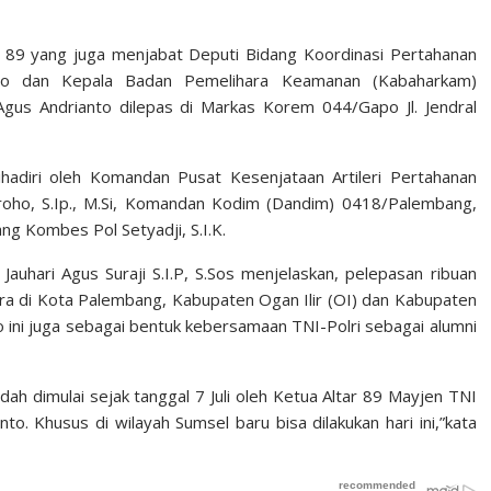
tar 89 yang juga menjabat Deputi Bidang Koordinasi Pertahanan
to dan Kepala Badan Pemelihara Keamanan (Kabaharkam)
 Agus Andrianto dilepas di Markas Korem 044/Gapo Jl. Jendral
hadiri oleh Komandan Pusat Kesenjataan Artileri Pertahanan
oho, S.Ip., M.Si, Komandan Kodim (Dandim) 0418/Palembang,
ng Kombes Pol Setyadji, S.I.K.
hari Agus Suraji S.I.P, S.Sos menjelaskan, pelepasan ribuan
a di Kota Palembang, Kabupaten Ogan Ilir (OI) dan Kabupaten
 ini juga sebagai bentuk kebersamaan TNI-Polri sebagai alumni
sudah dimulai sejak tanggal 7 Juli oleh Ketua Altar 89 Mayjen TNI
. Khusus di wilayah Sumsel baru bisa dilakukan hari ini,”kata