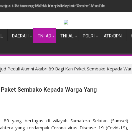
Danpuslatpurmar 5 Baluran Melepas Salah Satu Perwira Terbai
AL
DAERAH
TNI AD
TNI AL
POLRI
ATR/BPN
jud Peduli Alumni Akabri 89 Bagi Kan Paket Sembako Kepada Wa
an Paket Sembako Kepada Warga Yang
 89 yang bertugas di wilayah Sumatera Selatan (Sumsel)
htera yang terdampak Corona virus Disease 19 (Covid-19),