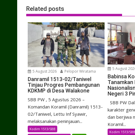
Related posts
5 August 202
5 August 2026
Pelopor Wiratama
Babinsa Ko
Danramil 1513-02/Taniwel
Tanamkan D
Tinjau Progres Pembangunan
Nasionalis
KDKMP di Desa Walakone
Negeri 3 Pi
SBB PW , 5 Agustus 2026 –
SBB PW Dal
Komandan Koramil (Danramil) 1513-
karakter gene
02/Taniwel, Lettu Inf Syawir,
dan berjiwa 
melaksanakan peninjauan...
Koramil...
Kodim 1513/SBB
Kodim 1513/SB