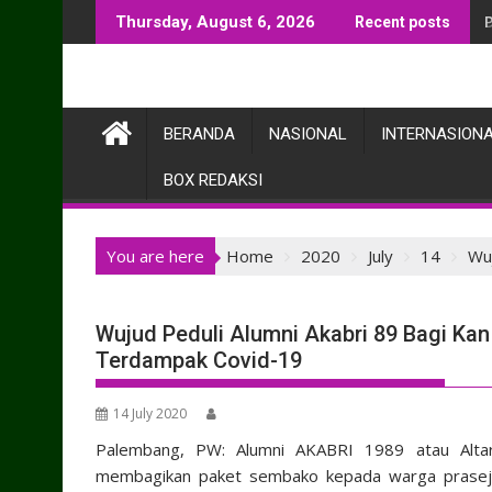
Skip
Thursday, August 6, 2026
Recent posts
to
content
BERANDA
NASIONAL
INTERNASION
BOX REDAKSI
You are here
Home
2020
July
14
Wu
Wujud Peduli Alumni Akabri 89 Bagi K
Terdampak Covid-19
14 July 2020
Palembang, PW: Alumni AKABRI 1989 atau Altar
membagikan paket sembako kepada warga praseja