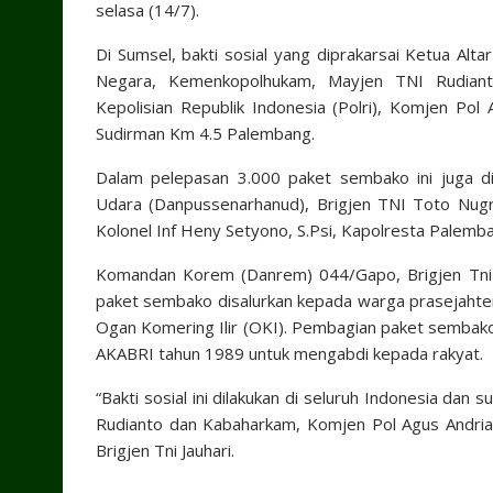
selasa (14/7).
Di Sumsel, bakti sosial yang diprakarsai Ketua Al
Negara, Kemenkopolhukam, Mayjen TNI Rudian
Kepolisian Republik Indonesia (Polri), Komjen Pol
Sudirman Km 4.5 Palembang.
Dalam pelepasan 3.000 paket sembako ini juga di
Udara (Danpussenarhanud), Brigjen TNI Toto Nugr
Kolonel Inf Heny Setyono, S.Psi, Kapolresta Palemba
Komandan Korem (Danrem) 044/Gapo, Brigjen Tni Jau
paket sembako disalurkan kepada warga prasejahter
Ogan Komering Ilir (OKI). Pembagian paket sembako
AKABRI tahun 1989 untuk mengabdi kepada rakyat.
“Bakti sosial ini dilakukan di seluruh Indonesia dan 
Rudianto dan Kabaharkam, Komjen Pol Agus Andrianto
Brigjen Tni Jauhari.