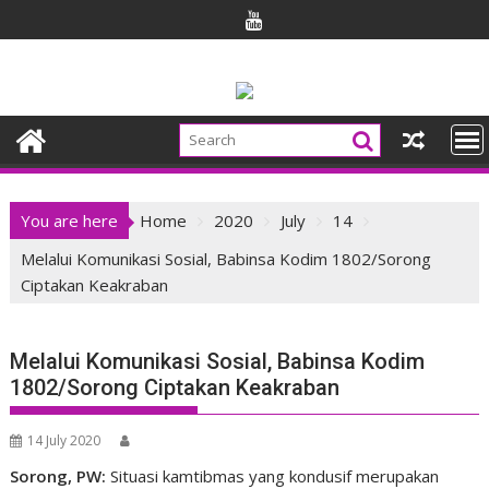
Skip
to
content
You are here
Home
2020
July
14
Melalui Komunikasi Sosial, Babinsa Kodim 1802/Sorong
Ciptakan Keakraban
Melalui Komunikasi Sosial, Babinsa Kodim
1802/Sorong Ciptakan Keakraban
14 July 2020
Sorong, PW:
Situasi kamtibmas yang kondusif merupakan