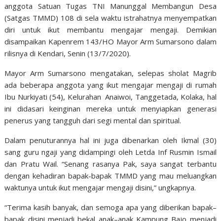
anggota Satuan Tugas TNI Manunggal Membangun Desa
(Satgas TMMD) 108 di sela waktu istrahatnya menyempatkan
diri untuk ikut membantu mengajar mengaji.
Demikian
disampaikan
Kapenrem 143/HO
Mayor Arm Sumarsono
dalam
rilisnya
di
Kendari, Senin (13/7/2020)
.
Mayor Arm Sumarsono
mengatakan,
selepas sholat Magrib
ada beberapa anggota yang ikut mengajar mengaji di rumah
Ibu Nurkiyati (54), Kelurahan Anaiwoi, Tanggetada, Kolaka, hal
ini didasari keinginan mereka untuk menyiapkan generasi
penerus yang tangguh dari segi mental dan spiritual.
Dalam penuturannya hal ini juga dibenarkan oleh Ikmal (30)
sang guru ngaji yang didampingi oleh Letda Inf Rusmin Ismail
dan Pratu Wail. “Senang rasanya Pak, saya sangat terbantu
dengan kehadiran bapa
k-
bapak TMMD yang mau meluangkan
waktunya untuk ikut mengajar mengaji disini,” ungkapnya
.
“Terima kasih banyak, dan semoga apa yang diberikan bapak
–
bapak disini menjadi bekal anak
–
anak Kampung Bajo menjadi