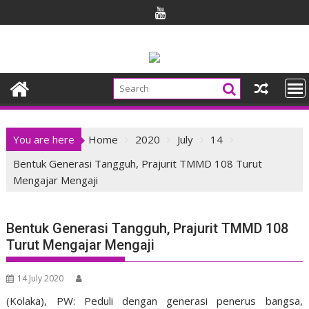
Skip
to
content
You are here
Home
2020
July
14
Bentuk Generasi Tangguh, Prajurit TMMD 108 Turut
Mengajar Mengaji
Bentuk Generasi Tangguh, Prajurit TMMD 108
Turut Mengajar Mengaji
14 July 2020
(
Kolaka
), PW:
Peduli dengan generasi penerus bangsa,