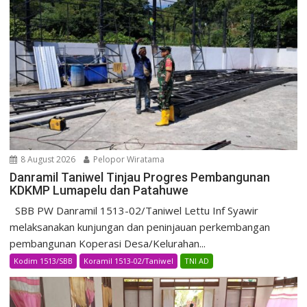
8 August 2026
Pelopor Wiratama
Danramil Taniwel Tinjau Progres Pembangunan
KDKMP Lumapelu dan Patahuwe
SBB PW Danramil 1513-02/Taniwel Lettu Inf Syawir
melaksanakan kunjungan dan peninjauan perkembangan
pembangunan Koperasi Desa/Kelurahan...
Kodim 1513/SBB
Koramil 1513-02/Taniwel
TNI AD