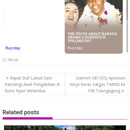
TNI AD
Post
Rapat Staf Lanud Sam
Danrem 081/DSJ Apresiasi
navigation
Ratulangi Awal Pengabdian di
Kerja Keras Satgas TMMD ke
Bumi Nyiur Melambai
108 Tulungagung
Related posts