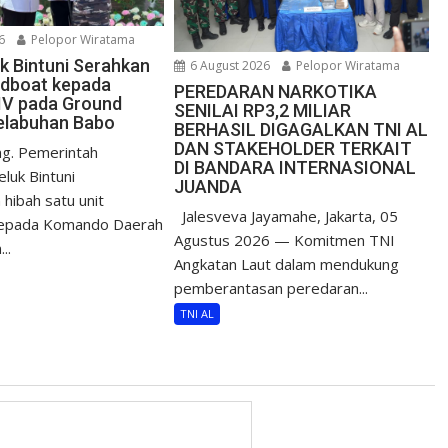
6
Pelopor Wiratama
uk Bintuni Serahkan
6 August 2026
Pelopor Wiratama
edboat kepada
PEREDARAN NARKOTIKA
IV pada Ground
SENILAI RP3,2 MILIAR
elabuhan Babo
BERHASIL DIGAGALKAN TNI AL
DAN STAKEHOLDER TERKAIT
g. Pemerintah
DI BANDARA INTERNASIONAL
luk Bintuni
JUANDA
hibah satu unit
Jalesveva Jayamahe, Jakarta, 05
epada Komando Daerah
Agustus 2026 — Komitmen TNI
..
Angkatan Laut dalam mendukung
pemberantasan peredaran...
TNI AL