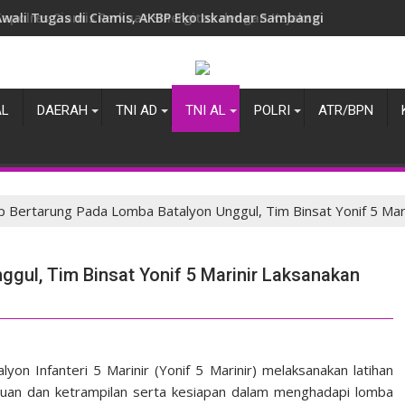
Awali Tugas di Ciamis, AKBP Eko Iskandar Sambangi Kantor IPJI 
AL
DAERAH
TNI AD
TNI AL
POLRI
ATR/BPN
p Bertarung Pada Lomba Batalyon Unggul, Tim Binsat Yonif 5 Mar
gul, Tim Binsat Yonif 5 Marinir Laksanakan
yon Infanteri 5 Marinir (Yonif 5 Marinir) melaksanakan latihan
uan dan ketrampilan serta kesiapan dalam menghadapi lomba