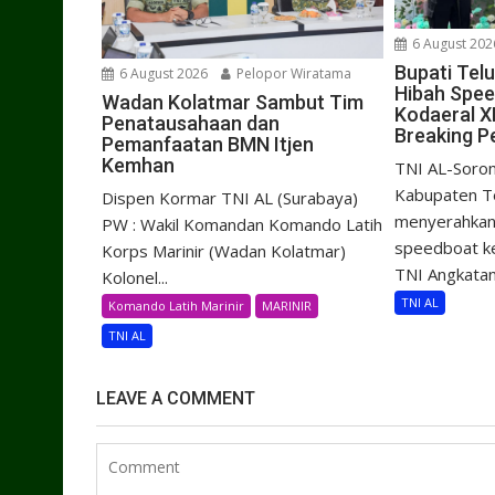
6 August 202
Bupati Tel
6 August 2026
Pelopor Wiratama
Hibah Spe
Wadan Kolatmar Sambut Tim
Kodaeral X
Penatausahaan dan
Breaking P
Pemanfaatan BMN Itjen
Kemhan
TNI AL-Soron
Kabupaten Te
Dispen Kormar TNI AL (Surabaya)
menyerahkan 
PW : Wakil Komandan Komando Latih
speedboat k
Korps Marinir (Wadan Kolatmar)
TNI Angkatan.
Kolonel...
TNI AL
Komando Latih Marinir
MARINIR
TNI AL
LEAVE A COMMENT