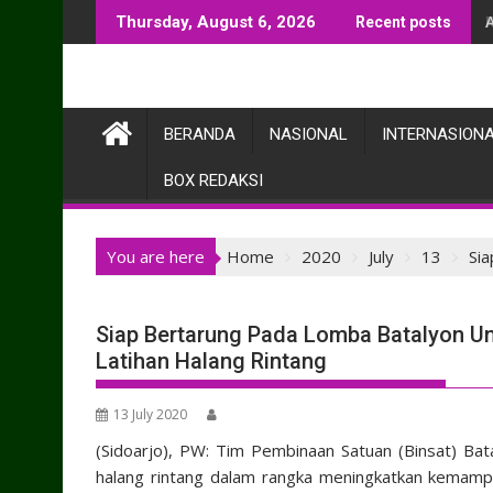
Skip
Thursday, August 6, 2026
Recent posts
to
content
BERANDA
NASIONAL
INTERNASION
BOX REDAKSI
You are here
Home
2020
July
13
Sia
Siap Bertarung Pada Lomba Batalyon Ung
Latihan Halang Rintang
13 July 2020
(Sidoarjo), PW: Tim Pembinaan Satuan (Binsat) Batal
halang rintang dalam rangka meningkatkan kemamp