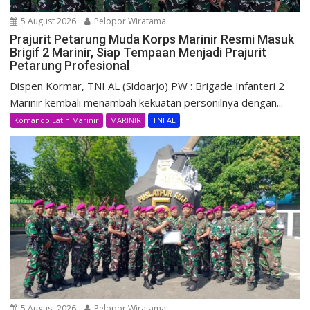
5 August 2026
Pelopor Wiratama
Prajurit Petarung Muda Korps Marinir Resmi Masuk
Brigif 2 Marinir, Siap Tempaan Menjadi Prajurit
Petarung Profesional
Dispen Kormar, TNI AL (Sidoarjo) PW : Brigade Infanteri 2
Marinir kembali menambah kekuatan personilnya dengan...
Komando Latih Marinir
MARINIR
TNI AL
5 August 2026
Pelopor Wiratama