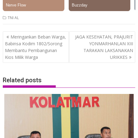
TNI AL
Post
Meringankan Beban Warga,
JAGA KESEHATAN, PRAJURIT
navigation
Babinsa Kodim 1802/Sorong
YONMARHANLAN XIII
Membantu Pembangunan
TARAKAN LAKSANAKAN
Kios Milik Warga
URIKKES
Related posts