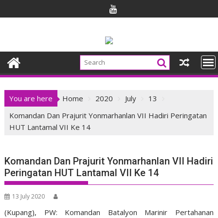
Skip
to
content
You are here
Home
2020
July
13
Komandan Dan Prajurit Yonmarhanlan VII Hadiri Peringatan
HUT Lantamal VII Ke 14
Komandan Dan Prajurit Yonmarhanlan VII Hadiri
Peringatan HUT Lantamal VII Ke 14
13 July 2020
(Kupang), PW: Komandan Batalyon Marinir Pertahanan