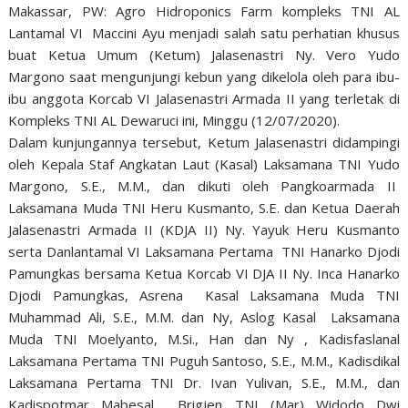
Makassar, PW: Agro Hidroponics Farm kompleks TNI AL
Lantamal VI Maccini Ayu menjadi salah satu perhatian khusus
buat Ketua Umum (Ketum) Jalasenastri Ny. Vero Yudo
Margono saat mengunjungi kebun yang dikelola oleh para ibu-
ibu anggota Korcab VI Jalasenastri Armada II yang terletak di
Kompleks TNI AL Dewaruci ini, Minggu (12/07/2020).
Dalam kunjungannya tersebut, Ketum Jalasenastri didampingi
oleh Kepala Staf Angkatan Laut (Kasal) Laksamana TNI Yudo
Margono, S.E., M.M., dan dikuti oleh Pangkoarmada II
Laksamana Muda TNI Heru Kusmanto, S.E. dan Ketua Daerah
Jalasenastri Armada II (KDJA II) Ny. Yayuk Heru Kusmanto
serta Danlantamal VI Laksamana Pertama TNI Hanarko Djodi
Pamungkas bersama Ketua Korcab VI DJA II Ny. Inca Hanarko
Djodi Pamungkas, Asrena Kasal Laksamana Muda TNI
Muhammad Ali, S.E., M.M. dan Ny, Aslog Kasal Laksamana
Muda TNI Moelyanto, M.Si., Han dan Ny , Kadisfaslanal
Laksamana Pertama TNI Puguh Santoso, S.E., M.M., Kadisdikal
Laksamana Pertama TNI Dr. Ivan Yulivan, S.E., M.M., dan
Kadispotmar Mabesal Brigjen TNI (Mar) Widodo Dwi