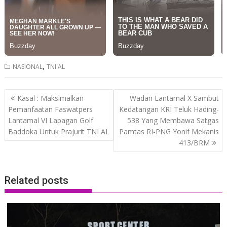
,
NASIONAL
TNI AL
Post
Kasal : Maksimalkan
Wadan Lantamal X Sambut
navigation
Pemanfaatan Faswatpers
Kedatangan KRI Teluk Hading-
Lantamal VI Lapagan Golf
538 Yang Membawa Satgas
Baddoka Untuk Prajurit TNI AL
Pamtas RI-PNG Yonif Mekanis
413/BRM
Related posts