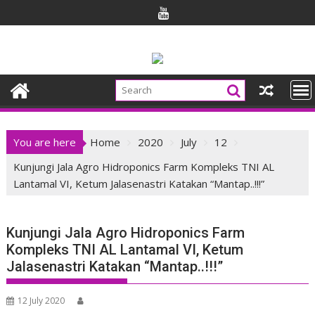
Skip
to
content
You are here
Home
2020
July
12
Kunjungi Jala Agro Hidroponics Farm Kompleks TNI AL
Lantamal VI, Ketum Jalasenastri Katakan “Mantap..!!!”
Kunjungi Jala Agro Hidroponics Farm
Kompleks TNI AL Lantamal VI, Ketum
Jalasenastri Katakan “Mantap..!!!”
12 July 2020