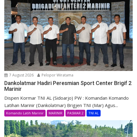
7 August 2026
Pelopor Wiratama
Dankolatmar Hadiri Peresmian Sport Center Brigif 2
Marinir
Dispen Kormar TNI AL (Sidoarjo) PW : Komandan Komando
Latihan Marinir (Dankolatmar) Brigjen TNI (Mar) Agus...
Komando Latih Marinir
MARINIR
PASMAR 2
TNI AL