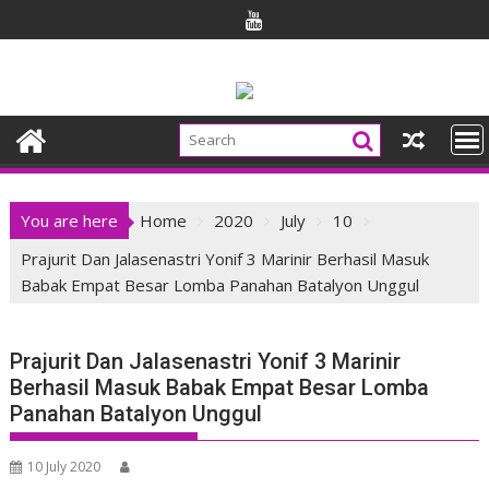
Skip
to
content
You are here
Home
2020
July
10
Prajurit Dan Jalasenastri Yonif 3 Marinir Berhasil Masuk
Babak Empat Besar Lomba Panahan Batalyon Unggul
Prajurit Dan Jalasenastri Yonif 3 Marinir
Berhasil Masuk Babak Empat Besar Lomba
Panahan Batalyon Unggul
10 July 2020