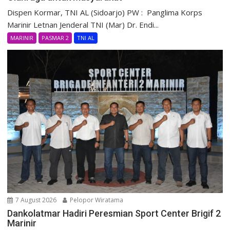
Dispen Kormar, TNI AL (Sidoarjo) PW : Panglima Korps
Marinir Letnan Jenderal TNI (Mar) Dr. Endi...
MARINIR
PASMAR 2
TNI AL
7 August 2026
Pelopor Wiratama
Dankolatmar Hadiri Peresmian Sport Center Brigif 2
Marinir