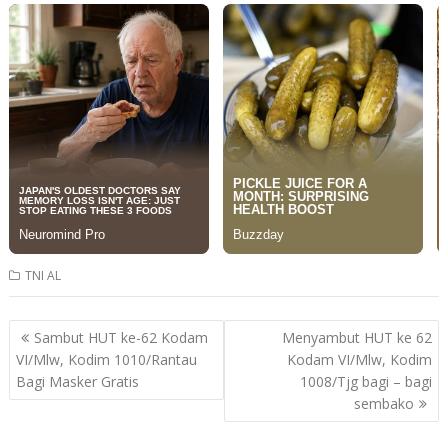
TNI AL
Post
Sambut HUT ke-62 Kodam
Menyambut HUT ke 62
navigation
VI/Mlw, Kodim 1010/Rantau
Kodam VI/Mlw, Kodim
Bagi Masker Gratis
1008/Tjg bagi – bagi
sembako