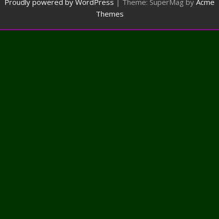
Proudly powered by WordPress
|
Theme: SuperMag by
Acme
Themes