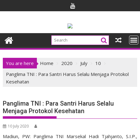
Skip
to
content
You are here
Home
2020
July
10
Panglima TNI : Para Santri Harus Selalu Menjaga Protokol
Kesehatan
Panglima TNI : Para Santri Harus Selalu
Menjaga Protokol Kesehatan
10 July 2020
Madiun, PW: Panglima TNI Marsekal Hadi Tjahjanto, S.I.P.,