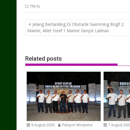
TNI AL
Post
Jelang Bertanding Di Obstacle Swimming Brigif 2
navigation
Marinir, Atlet Yonif 1 Marinir Genjot Latihan
Related posts
8 August 2026
Pelopor Wiratama
7 August 202