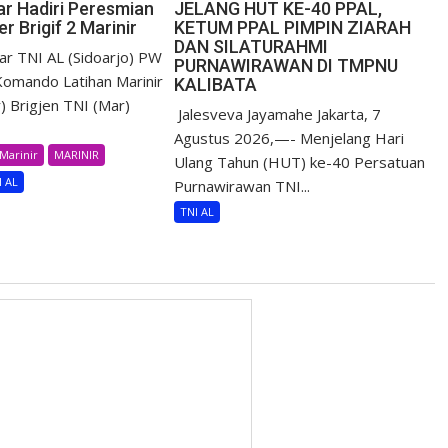
r Hadiri Peresmian
JELANG HUT KE-40 PPAL,
r Brigif 2 Marinir
KETUM PPAL PIMPIN ZIARAH
DAN SILATURAHMI
r TNI AL (Sidoarjo) PW
PURNAWIRAWAN DI TMPNU
omando Latihan Marinir
KALIBATA
) Brigjen TNI (Mar)
​ Jalesveva Jayamahe Jakarta, 7
Agustus 2026,—- Menjelang Hari
Marinir
MARINIR
Ulang Tahun (HUT) ke-40 Persatuan
I AL
Purnawirawan TNI...
TNI AL