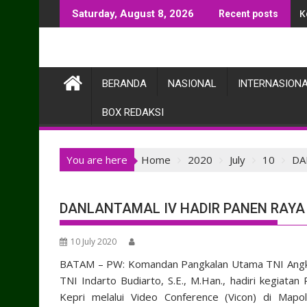
Skip
K
Saturday, August 8, 2026
Recent posts
to
content
BERANDA
NASIONAL
INTERNASION
BOX REDAKSI
You are here
Home
2020
July
10
DA
DANLANTAMAL IV HADIR PANEN RAYA
10 July 2020
BATAM – PW: Komandan Pangkalan Utama TNI Angka
TNI Indarto Budiarto, S.E., M.Han., hadiri kegiat
Kepri melalui Video Conference (Vicon) di Map