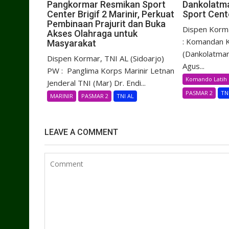
Pangkormar Resmikan Sport
Dankolatma
Center Brigif 2 Marinir, Perkuat
Sport Cente
Pembinaan Prajurit dan Buka
Dispen Korma
Akses Olahraga untuk
: Komandan K
Masyarakat
(Dankolatmar
Dispen Kormar, TNI AL (Sidoarjo)
Agus...
PW : Panglima Korps Marinir Letnan
Komando Latih 
Jenderal TNI (Mar) Dr. Endi...
PASMAR 2
TN
MARINIR
PASMAR 2
TNI AL
LEAVE A COMMENT