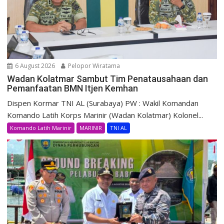
6 August 2026
Pelopor Wiratama
Wadan Kolatmar Sambut Tim Penatausahaan dan
Pemanfaatan BMN Itjen Kemhan
Dispen Kormar TNI AL (Surabaya) PW : Wakil Komandan
Komando Latih Korps Marinir (Wadan Kolatmar) Kolonel...
Komando Latih Marinir
MARINIR
TNI AL