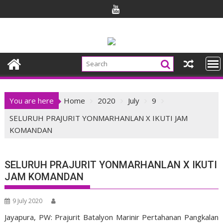
Skip
to
content
You are here
Home
2020
July
9
SELURUH PRAJURIT YONMARHANLAN X IKUTI JAM
KOMANDAN
SELURUH PRAJURIT YONMARHANLAN X IKUTI
JAM KOMANDAN
9 July 2020
Jayapura, PW: Prajurit Batalyon Marinir Pertahanan Pangkalan