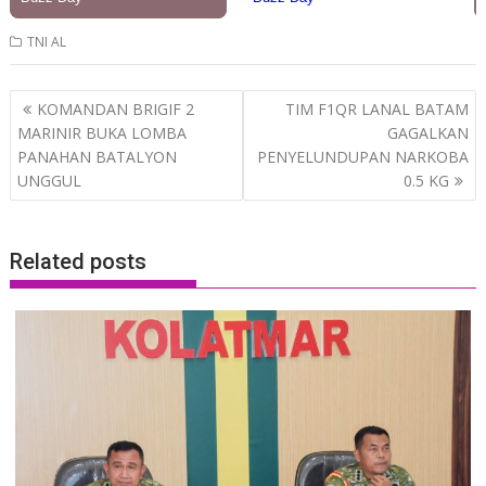
TNI AL
Post
KOMANDAN BRIGIF 2
TIM F1QR LANAL BATAM
navigation
MARINIR BUKA LOMBA
GAGALKAN
PANAHAN BATALYON
PENYELUNDUPAN NARKOBA
UNGGUL
0.5 KG
Related posts