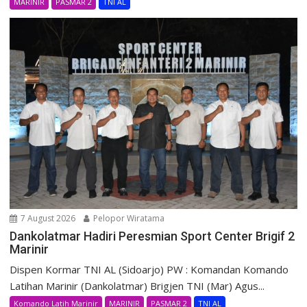
MARINIR
PASMAR 2
TNI AL
7 August 2026
Pelopor Wiratama
Dankolatmar Hadiri Peresmian Sport Center Brigif 2
Marinir
Dispen Kormar TNI AL (Sidoarjo) PW : Komandan Komando
Latihan Marinir (Dankolatmar) Brigjen TNI (Mar) Agus...
Komando Latih Marinir
MARINIR
PASMAR 2
TNI AL