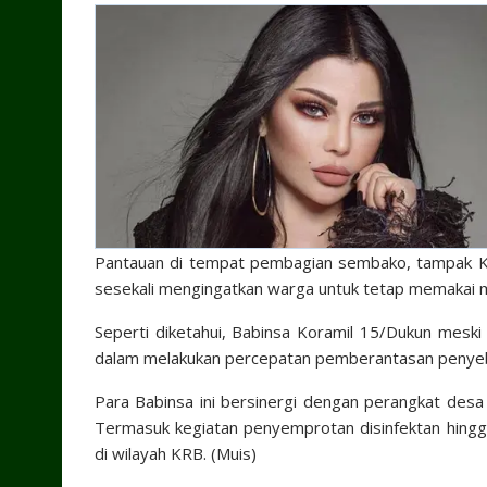
Pantauan di tempat pembagian sembako, tampak Kop
sesekali mengingatkan warga untuk tetap memakai 
Seperti diketahui, Babinsa Koramil 15/Dukun meski 
dalam melakukan percepatan pemberantasan penyeb
Para Babinsa ini bersinergi dengan perangkat de
Termasuk kegiatan penyemprotan disinfektan hin
di wilayah KRB. (Muis)