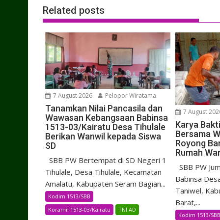
Related posts
7 August 2026
Pelopor Wiratama
Tanamkan Nilai Pancasila dan
7 August 202
Wawasan Kebangsaan Babinsa
Karya Bakt
1513-03/Kairatu Desa Tihulale
Bersama W
Berikan Wanwil kepada Siswa
Royong Ba
SD
Rumah Wa
SBB PW Bertempat di SD Negeri 1
SBB PW Juma
Tihulale, Desa Tihulale, Kecamatan
Babinsa Desa
Amalatu, Kabupaten Seram Bagian...
Taniwel, Kab
Kodim 1513/SBB
Barat,...
Koramil 1513-03/Kairatu
TNI AD
Kodim 1513/SB