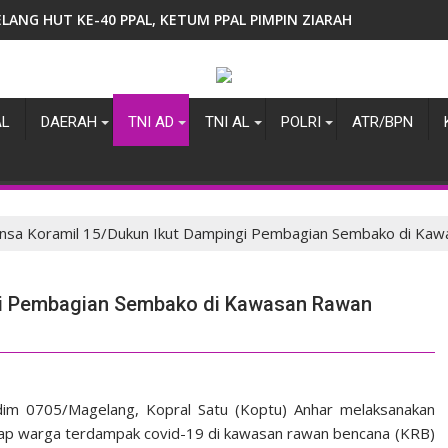
ELANG HUT KE-40 PPAL, KETUM PPAL PIMPIN ZIARAH DAN SILA
AL
DAERAH
TNI AD
TNI AL
POLRI
ATR/BPN
nsa Koramil 15/Dukun Ikut Dampingi Pembagian Sembako di Ka
ngi Pembagian Sembako di Kawasan Rawan
m 0705/Magelang, Kopral Satu (Koptu) Anhar melaksanakan
p warga terdampak covid-19 di kawasan rawan bencana (KRB)