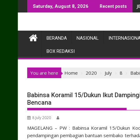
Skip
J
Saturday, August 8, 2026
Recent posts
to
content
BERANDA
NASIONAL
INTERNASION
BOX REDAKSI
You are here
Home
2020
July
8
Babi
Babinsa Koramil 15/Dukun Ikut Dampi
Bencana
8 July 2020
MAGELANG – PW : Babinsa Koramil 15/Dukun Kodi
pendampingan pembagian bantuan sembako terhada