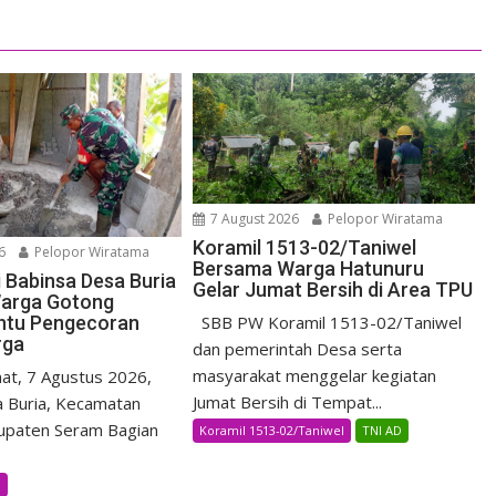
7 August 2026
Pelopor Wiratama
Koramil 1513-02/Taniwel
6
Pelopor Wiratama
Bersama Warga Hatunuru
i Babinsa Desa Buria
Gelar Jumat Bersih di Area TPU
arga Gotong
ntu Pengecoran
SBB PW Koramil 1513-02/Taniwel
rga
dan pemerintah Desa serta
masyarakat menggelar kegiatan
t, 7 Agustus 2026,
Jumat Bersih di Tempat...
 Buria, Kecamatan
upaten Seram Bagian
Koramil 1513-02/Taniwel
TNI AD
B