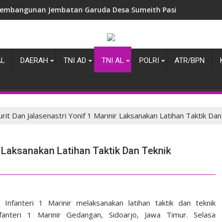
abinsa 1513-2/Taniwel Desa Patahuwe Bantu Warga, Wujud Ny
AL
DAERAH
TNI AD
TNI AL
POLRI
ATR/BPN
urit Dan Jalasenastri Yonif 1 Marinir Laksanakan Latihan Taktik Da
ir Laksanakan Latihan Taktik Dan Teknik
n Infanteri 1 Marinir melaksanakan latihan taktik dan teknik
nfanteri 1 Marinir Gedangan, Sidoarjo, Jawa Timur. Selasa