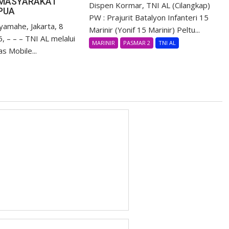
MASYARAKAT
Dispen Kormar, TNI AL (Cilangkap)
APUA
PW : Prajurit Batalyon Infanteri 15
yamahe, Jakarta, 8
Marinir (Yonif 15 Marinir) Peltu...
, – – – TNI AL melalui
MARINIR
PASMAR 2
TNI AL
s Mobile...