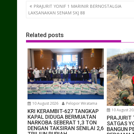
Post
PRAJURIT YONIF 1 MARINIR BERNOSTALGIA
navigation
LAKSANAKAN SENAM SKJ 88
Related posts
10 August 2026
Pelopor Wiratama
10 August 20
KRI KERAMBIT-627 TANGKAP
KAPAL DIDUGA BERMUATAN
PRAJURIT 
NARKOBA SEBERAT 1,3 TON
SATGAS YO
DENGAN TAKSIRAN SENILAI 2,6
BANGUN P
TRILIUN RUPIAH