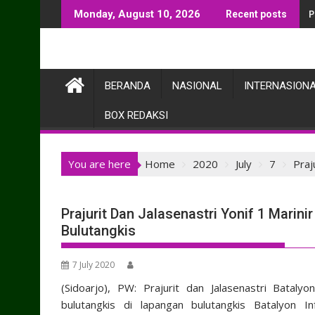
Skip
B
Monday, August 10, 2026
Recent posts
to
content
BERANDA
NASIONAL
INTERNASION
BOX REDAKSI
You are here
Home
2020
July
7
Praj
Prajurit Dan Jalasenastri Yonif 1 Marin
Bulutangkis
7 July 2020
(Sidoarjo), PW: Prajurit dan Jalasenastri Batalyo
bulutangkis di lapangan bulutangkis Batalyon I