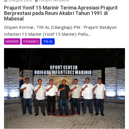
8 August 2026
Pelopor Wiratama
Prajurit Yonif 15 Marinir Terima Apresiasi Prajurit
Berprestasi pada Reuni Akabri Tahun 1991 di
Mabesal
Dispen Kormar, TNI AL (Cilangkap) PW : Prajurit Batalyon
Infanteri 15 Marinir (Yonif 15 Marinir) Peltu...
MARINIR
PASMAR 2
TNI AL