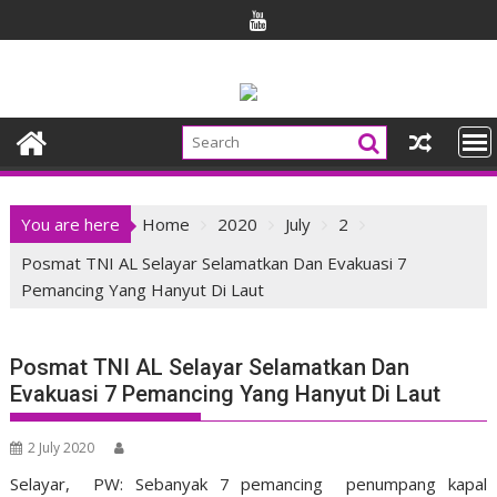
Skip
to
content
You are here
Home
2020
July
2
Posmat TNI AL Selayar Selamatkan Dan Evakuasi 7
Pemancing Yang Hanyut Di Laut
Posmat TNI AL Selayar Selamatkan Dan
Evakuasi 7 Pemancing Yang Hanyut Di Laut
2 July 2020
Selayar, PW: Sebanyak 7 pemancing penumpang kapal