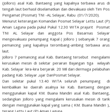
(Jolloro) asal Kab. Bantaeng yang kapalnya terbawa arus di
tengah laut berhasil diselamatkan dan dievakuasi oleh Tim Pos
Pengamat (Posmat) TNI -AL Selayar, Rabu (01/7/2020).
Menurut keterangan Komandan Posmat Selayar Lettu Laut (P)
Aman Laguna pada pukul Pukul 12.30 WITA prajurit Posmat
TNI AL Selayar dan anggota Pos Basarnas Selayar
mengevakuasi penumpang Kapal ( Jolloro ) sebanyak 7 orang
pemancing yang kapalnya terombang-ambing terbawa arus
laut.
Jolloro 7 pemancing asal Kab. Bantaeng tersebut mengalami
kerusakan mesin di sekitar perairan Bajangan tiga wilayah
Kab. Selayar kira-kira berjarak 20 Mil dari dermaga pelabuhan
padang Kab. Selayar ,ujar DanPosmat Selayar.
Dan sekitar pukul 13.40 WITA seluruh penumpang di
kembalikan ke daerah asalnya ke Kab. Bantaeng dengan
menggunakan kapal KM. Buana Mandiri asal Kab. Bantaeng,
sedangkan Jolloro yang mengalami kerusakan mesin di tarik
dengan menggunakan kapal yang sama ( KM. Buana Mandiri ),
terang Lettu Laut (P) Aman Laguna.