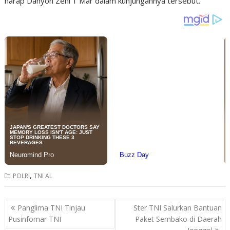
harap Danyon Zeni 1 Mar dalam kunjungannya tersebut.
,
POLRI
TNI AL
Post
Panglima TNI Tinjau
Ster TNI Salurkan Bantuan
navigation
Pusinfomar TNI
Paket Sembako di Daerah