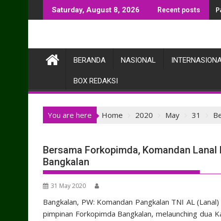
Skip
P
Saturday, August 8, 2026
Recent posts
to
content
BERANDA
NASIONAL
INTERNASION
BOX REDAKSI
You are here
Home
2020
May
31
Be
Bersama Forkopimda, Komandan Lanal
Bangkalan
31 May 2020
Bangkalan, PW: Komandan Pangkalan TNI AL (Lanal)
pimpinan Forkopimda Bangkalan, melaunching dua 