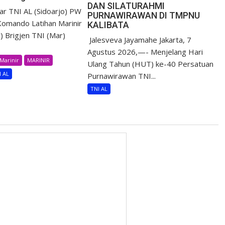
DAN SILATURAHMI
r TNI AL (Sidoarjo) PW
PURNAWIRAWAN DI TMPNU
omando Latihan Marinir
KALIBATA
) Brigjen TNI (Mar)
​ Jalesveva Jayamahe Jakarta, 7
Agustus 2026,—- Menjelang Hari
Marinir
MARINIR
Ulang Tahun (HUT) ke-40 Persatuan
I AL
Purnawirawan TNI...
TNI AL