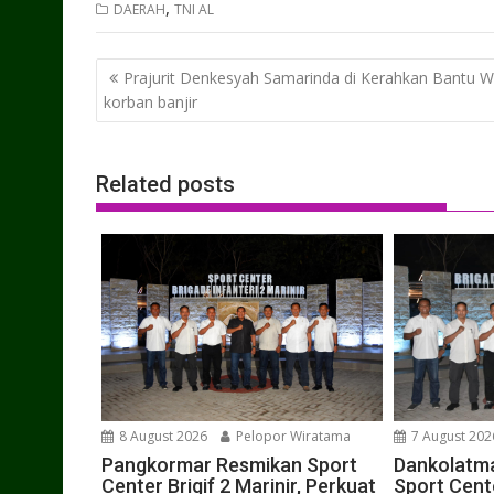
,
DAERAH
TNI AL
Post
Prajurit Denkesyah Samarinda di Kerahkan Bantu 
navigation
korban banjir
Related posts
8 August 2026
Pelopor Wiratama
7 August 202
Pangkormar Resmikan Sport
Dankolatma
Center Brigif 2 Marinir, Perkuat
Sport Cente