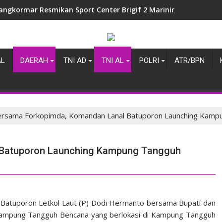
angkormar Resmikan Sport Center Brigif 2 Marinir, Perkuat Pe
AL
DAERAH
TNI AD
TNI AL
POLRI
ATR/BPN
rsama Forkopimda, Komandan Lanal Batuporon Launching Kamp
 Batuporon Launching Kampung Tangguh
 Batuporon Letkol Laut (P) Dodi Hermanto bersama Bupati dan
Kampung Tangguh Bencana yang berlokasi di Kampung Tangguh