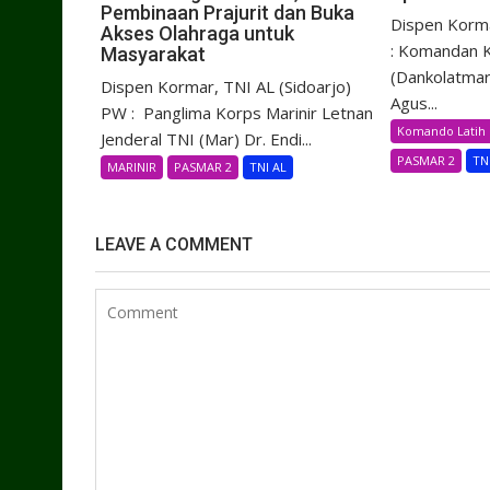
Pembinaan Prajurit dan Buka
Dispen Korma
Akses Olahraga untuk
: Komandan K
Masyarakat
(Dankolatmar
Dispen Kormar, TNI AL (Sidoarjo)
Agus...
PW : Panglima Korps Marinir Letnan
Komando Latih 
Jenderal TNI (Mar) Dr. Endi...
PASMAR 2
TN
MARINIR
PASMAR 2
TNI AL
LEAVE A COMMENT