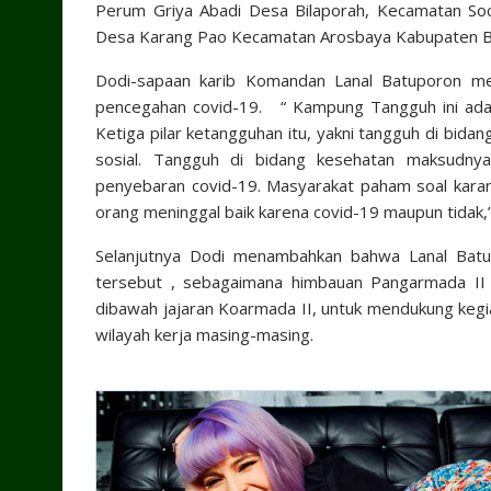
Perum Griya Abadi Desa Bilaporah, Kecamatan S
Desa Karang Pao Kecamatan Arosbaya Kabupaten Ba
Dodi-sapaan karib Komandan Lanal Batuporon m
pencegahan covid-19. “ Kampung Tangguh ini adalah
Ketiga pilar ketangguhan itu, yakni tangguh di bida
sosial. Tangguh di bidang kesehatan maksudn
penyebaran covid-19. Masyarakat paham soal kara
orang meninggal baik karena covid-19 maupun tidak,
Selanjutnya Dodi menambahkan bahwa Lanal Bat
tersebut , sebagaimana himbauan Pangarmada I
dibawah jajaran Koarmada II, untuk mendukung kegi
wilayah kerja masing-masing.