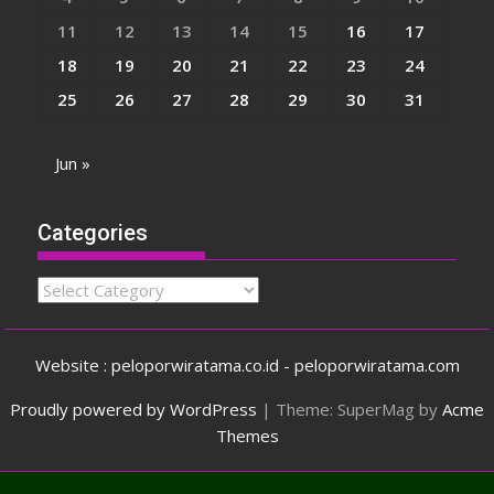
11
12
13
14
15
16
17
18
19
20
21
22
23
24
25
26
27
28
29
30
31
Jun »
Categories
Categories
Website : peloporwiratama.co.id - peloporwiratama.com
Proudly powered by WordPress
|
Theme: SuperMag by
Acme
Themes