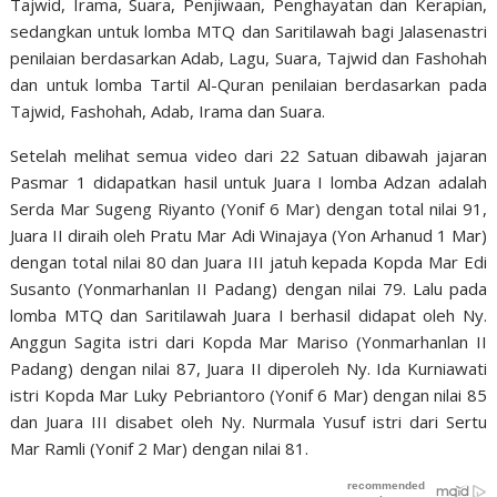
Tajwid, Irama, Suara, Penjiwaan, Penghayatan dan Kerapian,
sedangkan untuk lomba MTQ dan Saritilawah bagi Jalasenastri
penilaian berdasarkan Adab, Lagu, Suara, Tajwid dan Fashohah
dan untuk lomba Tartil Al-Quran penilaian berdasarkan pada
Tajwid, Fashohah, Adab, Irama dan Suara.
Setelah melihat semua video dari 22 Satuan dibawah jajaran
Pasmar 1 didapatkan hasil untuk Juara I lomba Adzan adalah
Serda Mar Sugeng Riyanto (Yonif 6 Mar) dengan total nilai 91,
Juara II diraih oleh Pratu Mar Adi Winajaya (Yon Arhanud 1 Mar)
dengan total nilai 80 dan Juara III jatuh kepada Kopda Mar Edi
Susanto (Yonmarhanlan II Padang) dengan nilai 79. Lalu pada
lomba MTQ dan Saritilawah Juara I berhasil didapat oleh Ny.
Anggun Sagita istri dari Kopda Mar Mariso (Yonmarhanlan II
Padang) dengan nilai 87, Juara II diperoleh Ny. Ida Kurniawati
istri Kopda Mar Luky Pebriantoro (Yonif 6 Mar) dengan nilai 85
dan Juara III disabet oleh Ny. Nurmala Yusuf istri dari Sertu
Mar Ramli (Yonif 2 Mar) dengan nilai 81.