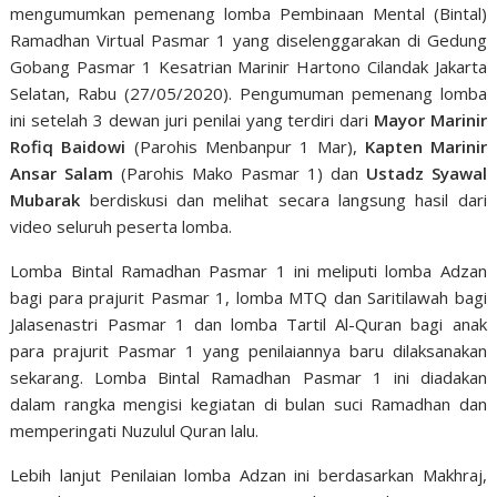
mengumumkan pemenang lomba Pembinaan Mental (Bintal)
Ramadhan Virtual Pasmar 1 yang diselenggarakan di Gedung
Gobang Pasmar 1 Kesatrian Marinir Hartono Cilandak Jakarta
Selatan, Rabu (27/05/2020). Pengumuman pemenang lomba
ini setelah 3 dewan juri penilai yang terdiri dari
Mayor Marinir
Rofiq Baidowi
(Parohis Menbanpur 1 Mar),
Kapten Marinir
Ansar Salam
(Parohis Mako Pasmar 1) dan
Ustadz Syawal
Mubarak
berdiskusi dan melihat secara langsung hasil dari
video seluruh peserta lomba.
Lomba Bintal Ramadhan Pasmar 1 ini meliputi lomba Adzan
bagi para prajurit Pasmar 1, lomba MTQ dan Saritilawah bagi
Jalasenastri Pasmar 1 dan lomba Tartil Al-Quran bagi anak
para prajurit Pasmar 1 yang penilaiannya baru dilaksanakan
sekarang. Lomba Bintal Ramadhan Pasmar 1 ini diadakan
dalam rangka mengisi kegiatan di bulan suci Ramadhan dan
memperingati Nuzulul Quran lalu.
Lebih lanjut Penilaian lomba Adzan ini berdasarkan Makhraj,