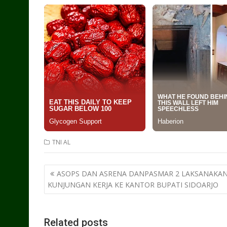
TNI AL
Post
ASOPS DAN ASRENA DANPASMAR 2 LAKSANAKA
navigation
KUNJUNGAN KERJA KE KANTOR BUPATI SIDOARJO
Related posts