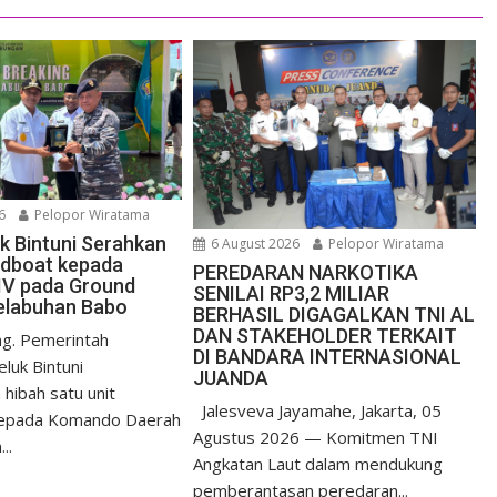
6
Pelopor Wiratama
uk Bintuni Serahkan
6 August 2026
Pelopor Wiratama
edboat kepada
PEREDARAN NARKOTIKA
IV pada Ground
SENILAI RP3,2 MILIAR
elabuhan Babo
BERHASIL DIGAGALKAN TNI AL
DAN STAKEHOLDER TERKAIT
g. Pemerintah
DI BANDARA INTERNASIONAL
luk Bintuni
JUANDA
hibah satu unit
Jalesveva Jayamahe, Jakarta, 05
epada Komando Daerah
Agustus 2026 — Komitmen TNI
..
Angkatan Laut dalam mendukung
pemberantasan peredaran...