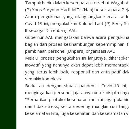
Tampak hadir dalam kesempatan tersebut Wagub AAL 
(P) Yoos Suryono Hadi, M.Tr (Han) beserta para Pej
Acara pengukuhan yang dilangsungkan secara sed
Covid 19 ini, mengukuhkan Kolonel Laut (P) Ferry 
lll sebagai Dirrenbang AAL.
Gubernur AAL mengatakan bahwa acara pengukuhan 
bagian dari proses kesinambungan kepemimpinan, 
pembinaan personel (Binpers) organisasi AAL.
Melalui proses pengukuhan ini lanjutnya, diharapka
inovatif, yang nantinya akan dapat lebih memantap
yang terus lebih baik, responsif dan antisipatif
semakin kompleks.
Berkaitan dengan situasi pandemic Covid-19 ini
mengingatkan personel jajarannya untuk disiplin tin
“Perhatikan protokol kesehatan melalui jaga pola h
dan tidak stress, serta sesering mungkin cuci tan
keselamatan kita, juga kesehatan dan keselamatan ya