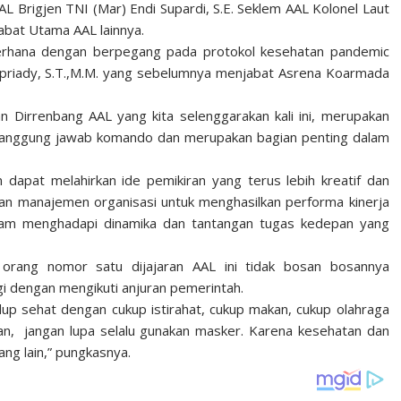
Brigjen TNI (Mar) Endi Supardi, S.E. Seklem AAL Kolonel Laut
abat Utama AAL lainnya.
erhana dengan berpegang pada protokol kesehatan pandemic
Supriady, S.T.,M.M. yang sebelumnya menjabat Asrena Koarmada
Dirrenbang AAL yang kita selenggarakan kali ini, merupakan
tanggung jawab komando dan merupakan bagian penting dalam
n dapat melahirkan ide pemikiran yang terus lebih kreatif dan
kan manajemen organisasi untuk menghasilkan performa kinerja
 dalam menghadapi dinamika dan tantangan tugas kedepan yang
, orang nomor satu dijajaran AAL ini tidak bosan bosannya
ggi dengan mengikuti anjuran pemerintah.
idup sehat dengan cukup istirahat, cukup makan, cukup olahraga
gan, jangan lupa selalu gunakan masker. Karena kesehatan dan
ng lain,” pungkasnya.