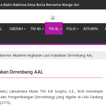
ya Bakti Babinsa Desa Buria Bersama Warga Gotong Royong B
AL
DAERAH
TNI AD
TNI AL
POLRI
ATR/BPN
bernur Akademi Angkatan Laut Kukuhkan Dirrenbang AAL
hkan Dirrenbang AAL
(AAL) Laksamana Muda TNI Edi Sucipto, S.E., M.M memimpin
 dan Pengembangan (Dirrenbang) yang digelar di Lobi Gedung
(27/5).