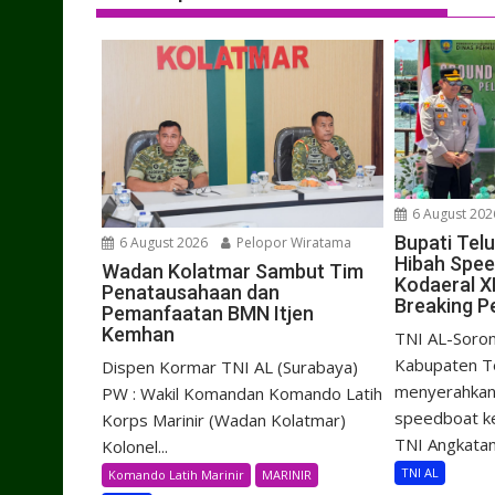
6 August 202
Bupati Tel
6 August 2026
Pelopor Wiratama
Hibah Spe
Wadan Kolatmar Sambut Tim
Kodaeral X
Penatausahaan dan
Breaking P
Pemanfaatan BMN Itjen
Kemhan
TNI AL-Soron
Kabupaten Te
Dispen Kormar TNI AL (Surabaya)
menyerahkan 
PW : Wakil Komandan Komando Latih
speedboat k
Korps Marinir (Wadan Kolatmar)
TNI Angkatan.
Kolonel...
TNI AL
Komando Latih Marinir
MARINIR