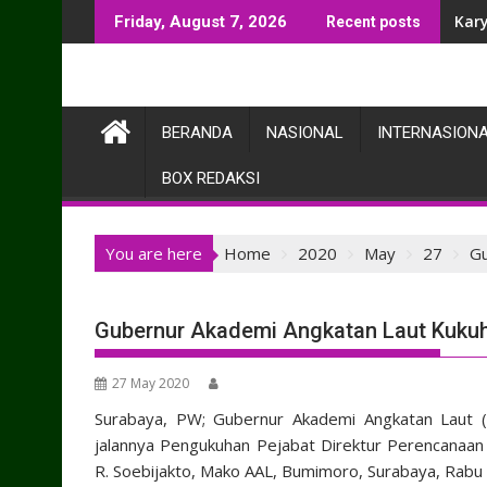
Skip
Kar
Friday, August 7, 2026
Recent posts
to
content
BERANDA
NASIONAL
INTERNASION
BOX REDAKSI
You are here
Home
2020
May
27
Gu
Gubernur Akademi Angkatan Laut Kuku
27 May 2020
Surabaya, PW; Gubernur Akademi Angkatan Laut 
jalannya Pengukuhan Pejabat Direktur Perencanaan
R. Soebijakto, Mako AAL, Bumimoro, Surabaya, Rabu 