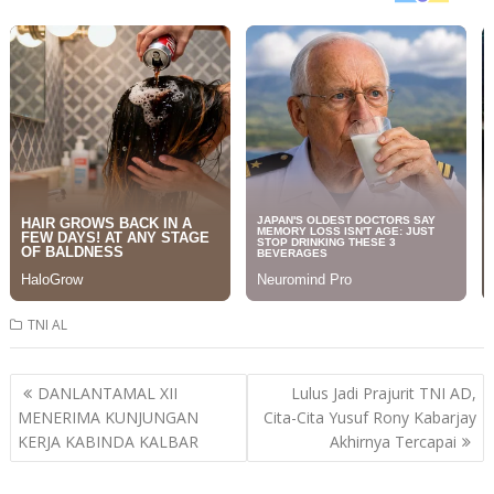
TNI AL
Post
DANLANTAMAL XII
Lulus Jadi Prajurit TNI AD,
navigation
MENERIMA KUNJUNGAN
Cita-Cita Yusuf Rony Kabarjay
KERJA KABINDA KALBAR
Akhirnya Tercapai