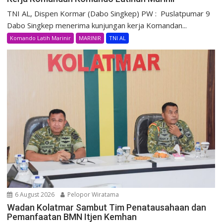
TNI AL, Dispen Kormar (Dabo Singkep) PW : Puslatpumar 9
Dabo Singkep menerima kunjungan kerja Komandan...
Komando Latih Marinir
MARINIR
TNI AL
6 August 2026
Pelopor Wiratama
Wadan Kolatmar Sambut Tim Penatausahaan dan
Pemanfaatan BMN Itjen Kemhan