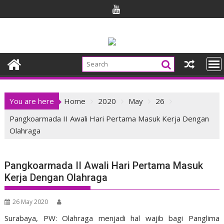
Skip
to
content
You are here
Home
2020
May
26
Pangkoarmada II Awali Hari Pertama Masuk Kerja Dengan
Olahraga
Pangkoarmada II Awali Hari Pertama Masuk
Kerja Dengan Olahraga
26 May 2020
Surabaya, PW: Olahraga menjadi hal wajib bagi Panglima