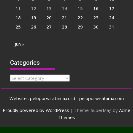
11
12
13
14
15
16
17
18
19
20
21
22
23
24
25
26
27
28
29
30
31
Jun »
Categories
Categories
Website : peloporwiratama.co.id - peloporwiratama.com
Proudly powered by WordPress
|
Theme: SuperMag by
Acme
Themes