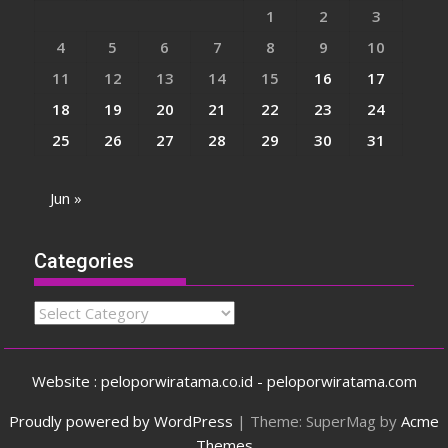
1
2
3
4
5
6
7
8
9
10
11
12
13
14
15
16
17
18
19
20
21
22
23
24
25
26
27
28
29
30
31
Jun »
Categories
Categories
Website : peloporwiratama.co.id - peloporwiratama.com
Proudly powered by WordPress
|
Theme: SuperMag by
Acme
Themes