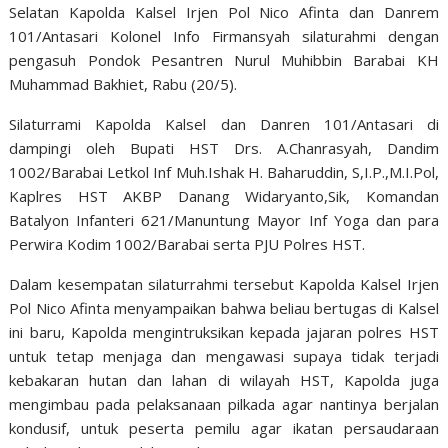
Selatan Kapolda Kalsel Irjen Pol Nico Afinta dan Danrem
101/Antasari Kolonel Info Firmansyah silaturahmi dengan
pengasuh Pondok Pesantren Nurul Muhibbin Barabai KH
Muhammad Bakhiet, Rabu (20/5).
Silaturrami Kapolda Kalsel dan Danren 101/Antasari di
dampingi oleh Bupati HST Drs. A.Chanrasyah, Dandim
1002/Barabai Letkol Inf Muh.Ishak H. Baharuddin, S,I.P.,M.I.Pol,
Kaplres HST AKBP Danang Widaryanto,Sik, Komandan
Batalyon Infanteri 621/Manuntung Mayor Inf Yoga dan para
Perwira Kodim 1002/Barabai serta PJU Polres HST.
Dalam kesempatan silaturrahmi tersebut Kapolda Kalsel Irjen
Pol Nico Afinta menyampaikan bahwa beliau bertugas di Kalsel
ini baru, Kapolda mengintruksikan kepada jajaran polres HST
untuk tetap menjaga dan mengawasi supaya tidak terjadi
kebakaran hutan dan lahan di wilayah HST, Kapolda juga
mengimbau pada pelaksanaan pilkada agar nantinya berjalan
kondusif, untuk peserta pemilu agar ikatan persaudaraan