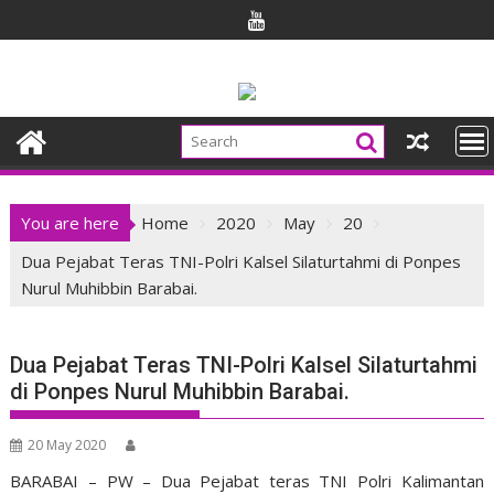
Skip
to
content
You are here
Home
2020
May
20
Dua Pejabat Teras TNI-Polri Kalsel Silaturtahmi di Ponpes
Nurul Muhibbin Barabai.
Dua Pejabat Teras TNI-Polri Kalsel Silaturtahmi
di Ponpes Nurul Muhibbin Barabai.
20 May 2020
BARABAI – PW – Dua Pejabat teras TNI Polri Kalimantan