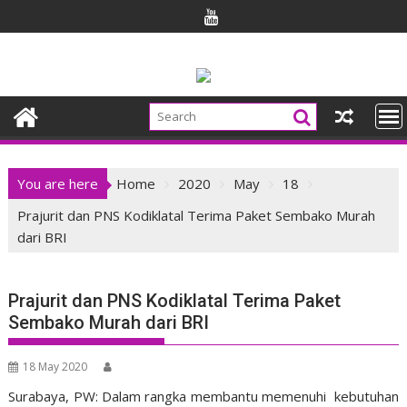
Skip
to
content
You are here
Home
2020
May
18
Prajurit dan PNS Kodiklatal Terima Paket Sembako Murah
dari BRI
Prajurit dan PNS Kodiklatal Terima Paket
Sembako Murah dari BRI
18 May 2020
Surabaya, PW: Dalam rangka membantu memenuhi kebutuhan