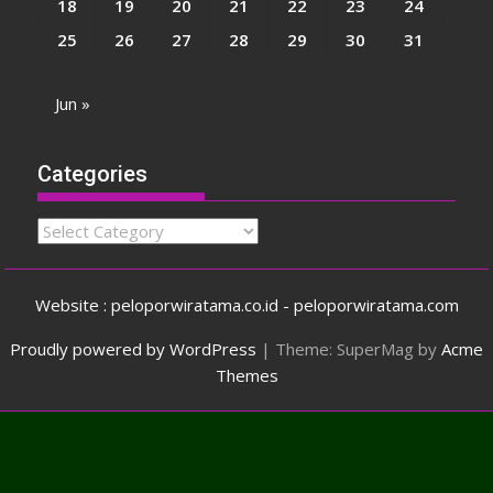
18
19
20
21
22
23
24
25
26
27
28
29
30
31
Jun »
Categories
Categories
Website : peloporwiratama.co.id - peloporwiratama.com
Proudly powered by WordPress
|
Theme: SuperMag by
Acme
Themes