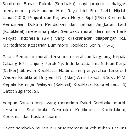
Sembilan Bahan Pokok (Sembako) bagi prajurit sekaligus
menyambut pelaksanaan Hari Raya Idul Fitri 1441 Hijriah
tahun 2020, Prajurit dan Pegawai Negeri Sipil (PNS) Komando
Pembinaan Doktrin Pendidikan dan Latihan Angkatan Laut
(Kodiklatal) menerima paket Sembako murah dari mitra Bank
Rakyat Indonesia (BRI) yang dilaksanakan dilapangan R.E
Martadinata Kesatrian Bumimoro Kodiklatal Senin, (18/5)
Paket Sembako murah tersebut diserahkan langsung Kepala
Cabang BRI Tanjung Perak Ny. Indri kepada lima Satuan Kerja
(Satker) dibawah Kodiklatal. Hadir dalam penyerahan tersebut
Wadan Kodiklatal Brigjen TNI (Mar) Amir Faisol, S.Sos., M.M,
Kepala Keungan Wilayah (Kakuwil) Kodiklatal Kolonel Laut (S)
Gatot Sugiarto, S.E.
Adapun Satuan kerja yang menerima Paket Sembako murah
tersebut Staf Mako Denmako, Kodikopsla, Kodikdukum,
Kodikmar dan Puslatdiksarmil.
Paket sembako murah ini untuk memenuhi kebutuhan Prajurit