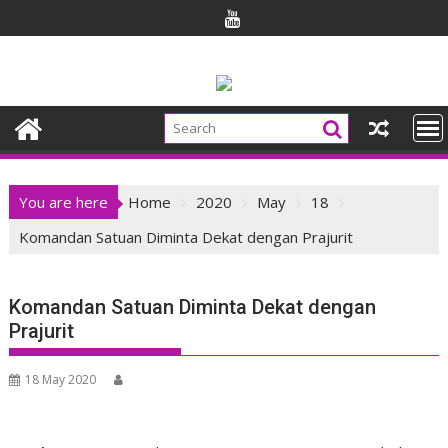
Skip
to
content
You are here
Home
2020
May
18
Komandan Satuan Diminta Dekat dengan Prajurit
Komandan Satuan Diminta Dekat dengan
Prajurit
18 May 2020