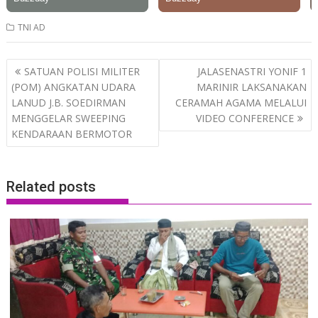
TNI AD
Post
SATUAN POLISI MILITER
JALASENASTRI YONIF 1
navigation
(POM) ANGKATAN UDARA
MARINIR LAKSANAKAN
LANUD J.B. SOEDIRMAN
CERAMAH AGAMA MELALUI
MENGGELAR SWEEPING
VIDEO CONFERENCE
KENDARAAN BERMOTOR
Related posts