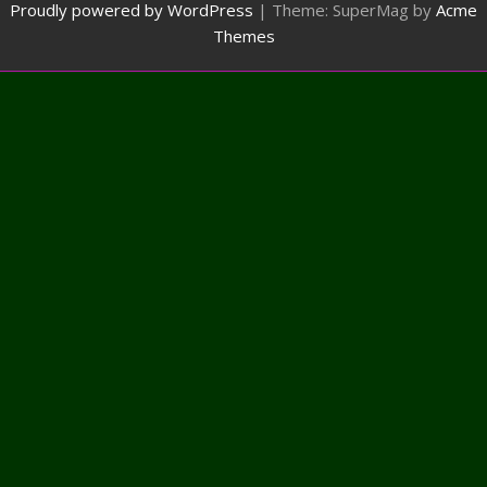
Proudly powered by WordPress
|
Theme: SuperMag by
Acme
Themes