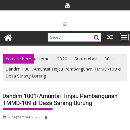
Skip
to
content
You are here
Home
2020
September
30
Dandim 1001/Amuntai Tinjau Pembangunan ‎TMMD-109 di
Desa Sarang Burung
Dandim 1001/Amuntai Tinjau Pembangunan
‎TMMD-109 di Desa Sarang Burung
30 September 2020