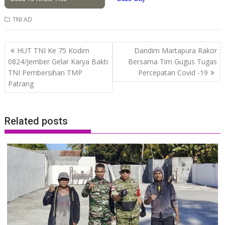
TNI AD
Post
HUT TNI Ke 75 Kodim
Dandim Martapura Rakor
navigation
0824/Jember Gelar Karya Bakti
Bersama Tim Gugus Tugas
TNI Pembersihan TMP
Percepatan Covid -19
Patrang
Related posts