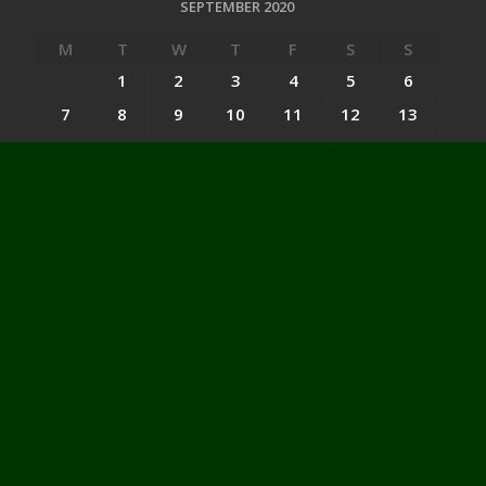
SEPTEMBER 2020
M
T
W
T
F
S
S
1
2
3
4
5
6
7
8
9
10
11
12
13
14
15
16
17
18
19
20
21
22
23
24
25
26
27
28
29
30
« Aug
Oct »
Categories
Categories
Website : peloporwiratama.co.id - peloporwiratama.com